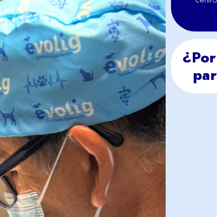
¿Por
par