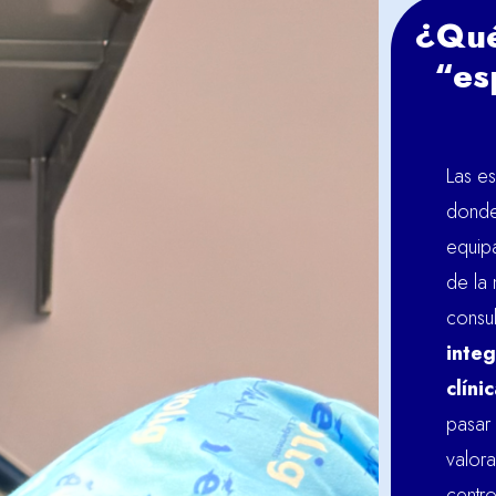
¿Qué
“es
Las es
donde 
equip
de la 
consul
integ
clíni
pasar 
valora
centro