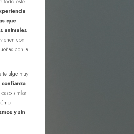
te todo este
xperiencia
ias que
us animales
.
 vienen con
queñas con la
erte algo muy
y confianza
.
caso similar
 cómo
smos y sin