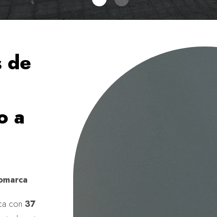
s de
o a
comarca
ica con
37